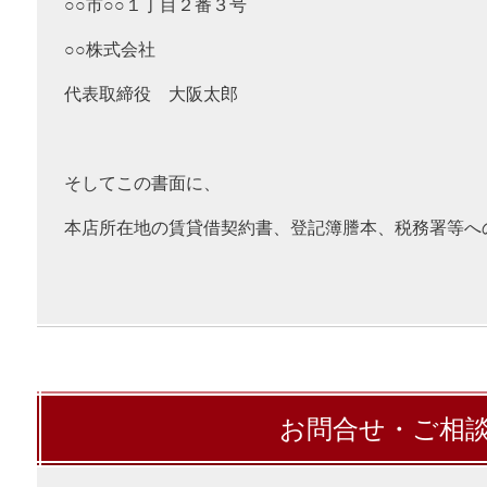
○○
市○○１
丁目２
番３
号
○○株式会社
代表取締役 大阪太郎
そしてこの書面に、
本店所在地の賃貸借契約書、登記簿謄本、税務署等へ
お問合せ・ご相