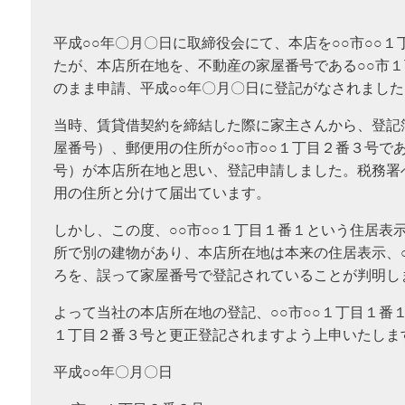
平成○○年〇月〇日に取締役会にて、本店を○○市○○
たが、本店所在地を、不動産の家屋番号である○○市
のまま申請、平成○○年〇月〇日に登記がなされました
当時、賃貸借契約を締結した際に家主さんから、登記
屋番号）、郵便用の住所が○○市○○１丁目２番３号で
号）が本店所在地と思い、登記申請しました。税務署
用の住所と分けて届出ています。
しかし、この度、○○市○○１丁目１番１という住居表
所で別の建物があり、本店所在地は本来の住居表示、
ろを、誤って家屋番号で登記されていることが判明し
よって当社の本店所在地の登記、○○市○○１丁目１番１
１丁目２番３号と更正登記されますよう上申いたしま
平成○○年〇月〇日