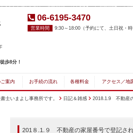
所です。大阪で遺言・遺産相続・成年後見・不動産登記のご相
06-6195-3470
所
営業時間
9:30～18:00（予約にて、土日祝
F
徒歩8分！
のご案内
お手続の流れ
各種料金
アクセス／地
法書士いまよし事務所です。
日記＆雑感
2018.1.9 
201８.1.９ 不動産の家屋番号で登記