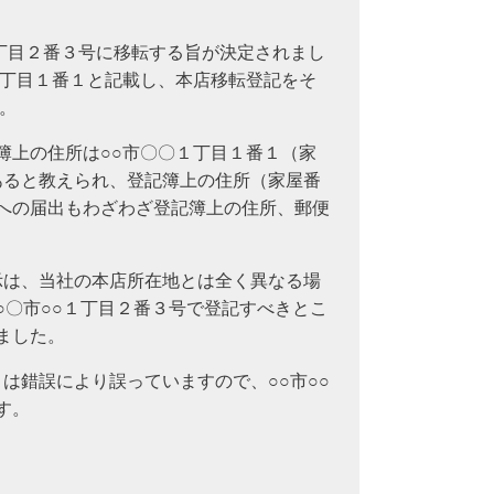
１丁目２番３号に移転する旨が決定されまし
１丁目１番１と記載し、本店移転登記をそ
。
簿上の住所は○○市〇〇１丁目１番１（家
あると教えられ、登記簿上の住所（家屋番
への届出もわざわざ登記簿上の住所、郵便
示は、当社の本店所在地とは全く異なる場
○〇市○○１丁目２番３号で登記すべきとこ
ました。
は錯誤により誤っていますので、○○市○○
す。