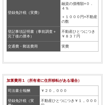
融資の債権額×０．
４％
登録免許税（実費）
＋１０００円×不動産
の数
登記事項証明書（事前調査＋
不動産ひとつにつき
完了後の謄本）
￥８３７円
交通費・郵送費用
実費
加算費用１（所有者に住所移転がある場合）
司法書士報酬
￥２０，０００
登録免許税（実
不動産ひとつにつき￥１，０００